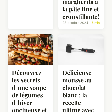
margherita à
la pâte fine et
croustillante!
28 octobre 2024
6 min
Découvrez
Délicieuse
les secrets
mousse au
d"une soupe
chocolat
de légumes
blanc : la
d"hiver
recette
onctueuse et
ultime avec