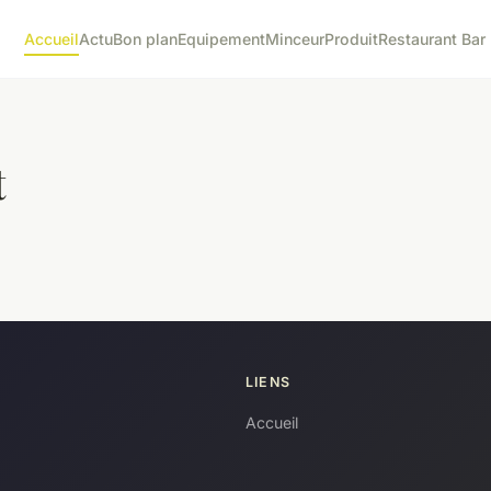
Accueil
Actu
Bon plan
Equipement
Minceur
Produit
Restaurant Bar
t
LIENS
Accueil